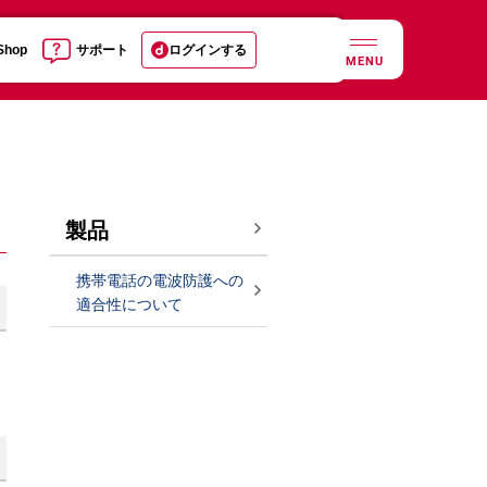
 Shop
サポート
ログインする
MENU
製品
携帯電話の電波防護への
適合性について