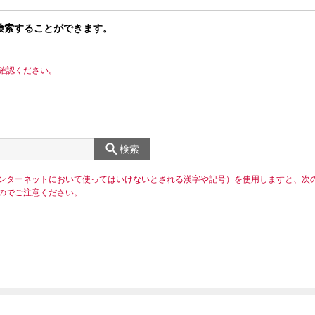
検索することができます。
確認ください。
検索
ンターネットにおいて使ってはいけないとされる漢字や記号）を使用しますと、次
のでご注意ください。