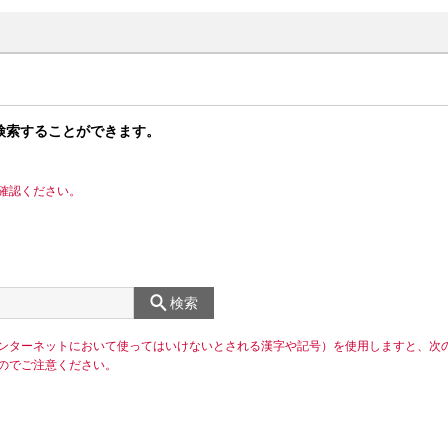
検索することができます。
確認ください。
検索
ンターネットにおいて使ってはいけないとされる漢字や記号）を使用しますと、次
のでご注意ください。