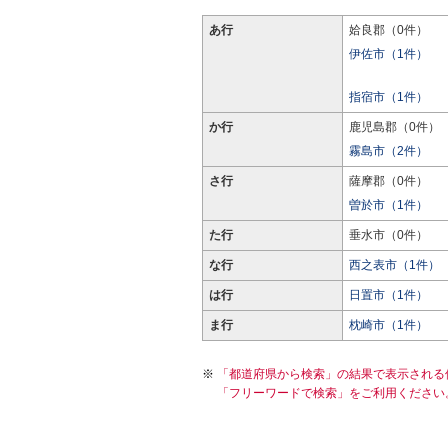
あ行
姶良郡（0件）
伊佐市（1件）
指宿市（1件）
か行
鹿児島郡（0件）
霧島市（2件）
さ行
薩摩郡（0件）
曽於市（1件）
た行
垂水市（0件）
な行
西之表市（1件）
は行
日置市（1件）
ま行
枕崎市（1件）
「都道府県から検索」の結果で表示される
「フリーワードで検索」をご利用ください