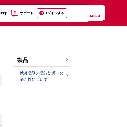
 Shop
サポート
ログインする
MENU
製品
携帯電話の電波防護への
適合性について