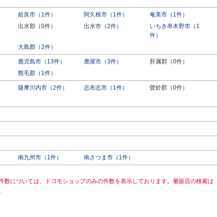
姶良市（1件）
阿久根市（1件）
奄美市（1件）
出水郡（0件）
出水市（2件）
いちき串木野市（1
件）
大島郡（2件）
鹿児島市（13件）
鹿屋市（3件）
肝属郡（0件）
熊毛郡（1件）
薩摩川内市（2件）
志布志市（1件）
曽於郡（0件）
南九州市（1件）
南さつま市（1件）
件数については、ドコモショップのみの件数を表示しております。量販店の検索は
。