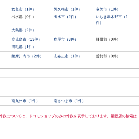
姶良市（1件）
阿久根市（1件）
奄美市（1件）
出水郡（0件）
出水市（2件）
いちき串木野市（1
件）
大島郡（2件）
鹿児島市（13件）
鹿屋市（3件）
肝属郡（0件）
熊毛郡（1件）
薩摩川内市（2件）
志布志市（1件）
曽於郡（0件）
南九州市（1件）
南さつま市（1件）
件数については、ドコモショップのみの件数を表示しております。量販店の検索は
。