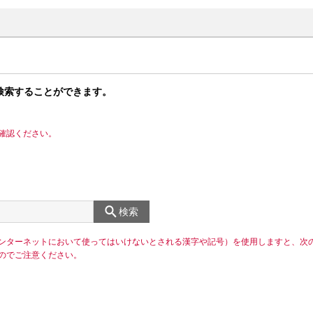
検索することができます。
確認ください。
検索
ンターネットにおいて使ってはいけないとされる漢字や記号）を使用しますと、次
のでご注意ください。