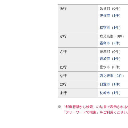
あ行
姶良郡（0件）
伊佐市（1件）
指宿市（1件）
か行
鹿児島郡（0件）
霧島市（2件）
さ行
薩摩郡（0件）
曽於市（1件）
た行
垂水市（0件）
な行
西之表市（1件）
は行
日置市（1件）
ま行
枕崎市（1件）
「都道府県から検索」の結果で表示される
「フリーワードで検索」をご利用ください