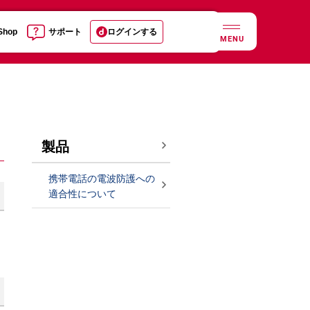
 Shop
サポート
ログインする
MENU
製品
携帯電話の電波防護への
適合性について