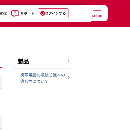
 Shop
サポート
ログインする
MENU
製品
携帯電話の電波防護への
適合性について