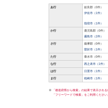
あ行
姶良郡（0件）
伊佐市（1件）
指宿市（1件）
か行
鹿児島郡（0件）
霧島市（2件）
さ行
薩摩郡（0件）
曽於市（1件）
た行
垂水市（0件）
な行
西之表市（1件）
は行
日置市（1件）
ま行
枕崎市（1件）
「都道府県から検索」の結果で表示される
「フリーワードで検索」をご利用ください