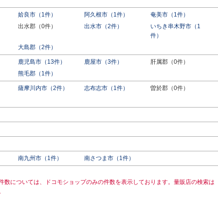
姶良市（1件）
阿久根市（1件）
奄美市（1件）
出水郡（0件）
出水市（2件）
いちき串木野市（1
件）
大島郡（2件）
鹿児島市（13件）
鹿屋市（3件）
肝属郡（0件）
熊毛郡（1件）
薩摩川内市（2件）
志布志市（1件）
曽於郡（0件）
南九州市（1件）
南さつま市（1件）
件数については、ドコモショップのみの件数を表示しております。量販店の検索は
。