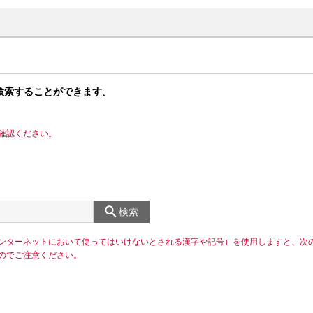
検索することができます。
確認ください。
検索
ンターネットにおいて使ってはいけないとされる漢字や記号）を使用しますと、次
のでご注意ください。