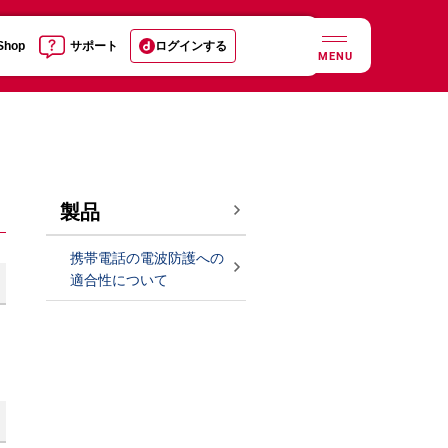
 Shop
サポート
ログインする
MENU
製品
携帯電話の電波防護への
適合性について