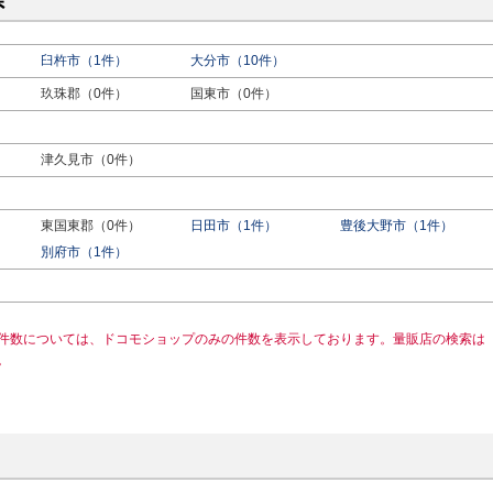
県
臼杵市（1件）
大分市（10件）
玖珠郡（0件）
国東市（0件）
津久見市（0件）
東国東郡（0件）
日田市（1件）
豊後大野市（1件）
）
別府市（1件）
件数については、ドコモショップのみの件数を表示しております。量販店の検索は
。