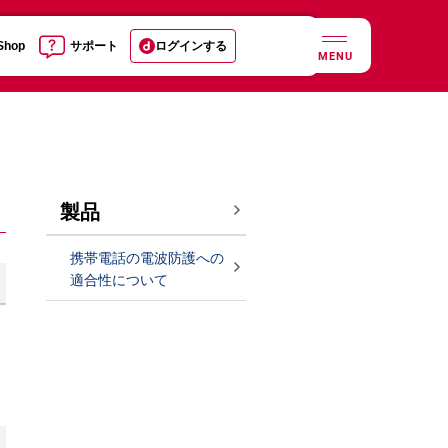
 Shop
サポート
ログインする
MENU
製品
携帯電話の電波防護への
適合性について