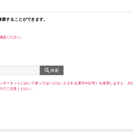
検索することができます。
確認ください。
検索
ンターネットにおいて使ってはいけないとされる漢字や記号）を使用しますと、次
のでご注意ください。