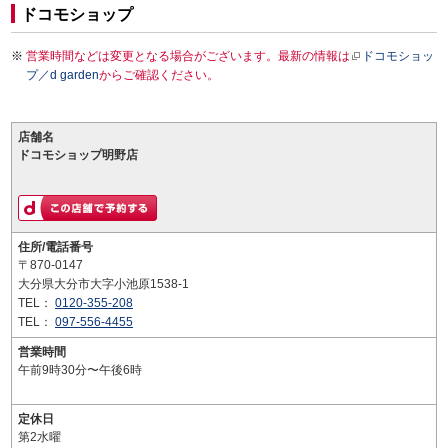
ドコモショップ
営業時間などは変更となる場合がございます。最新の情報は
ドコモショッ
プ／d garden
からご確認ください。
店舗名
ドコモショップ明野店
住所/電話番号
〒870-0147
大分県大分市大字小池原1538-1
TEL：
0120-355-208
TEL：
097-556-4455
営業時間
午前9時30分〜午後6時
定休日
第2水曜