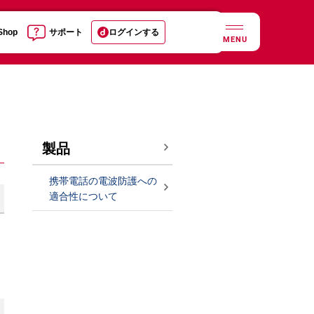
 Shop
サポート
ログインする
MENU
製品
携帯電話の電波防護への
適合性について