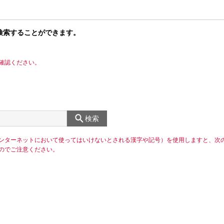
検索することができます。
確認ください。
検索
ンターネットにおいて使ってはいけないとされる漢字や記号）を使用しますと、次
のでご注意ください。