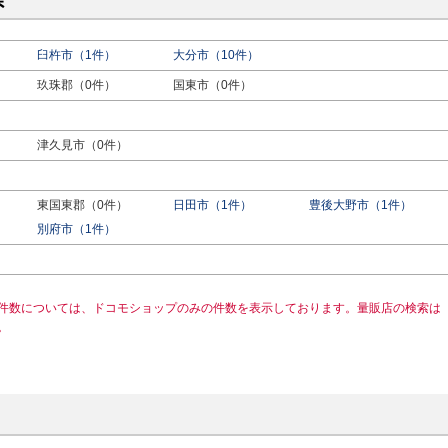
県
臼杵市（1件）
大分市（10件）
玖珠郡（0件）
国東市（0件）
津久見市（0件）
東国東郡（0件）
日田市（1件）
豊後大野市（1件）
）
別府市（1件）
件数については、ドコモショップのみの件数を表示しております。量販店の検索は
。