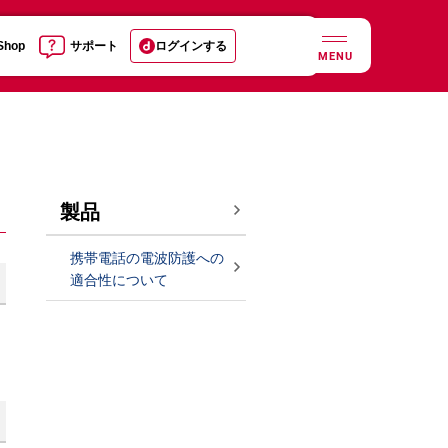
 Shop
サポート
ログインする
MENU
製品
携帯電話の電波防護への
適合性について