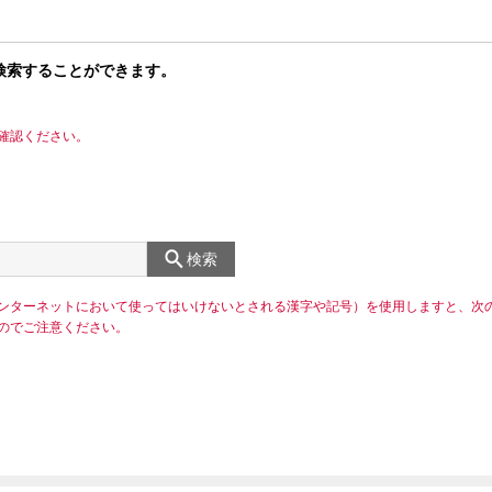
検索することができます。
確認ください。
検索
ンターネットにおいて使ってはいけないとされる漢字や記号）を使用しますと、次
のでご注意ください。