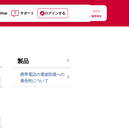
 Shop
サポート
ログインする
MENU
製品
携帯電話の電波防護への
適合性について