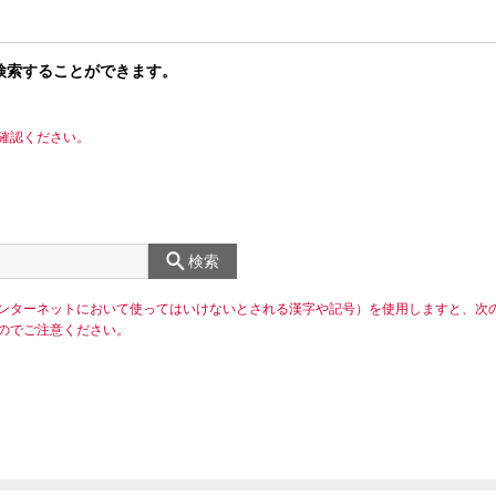
検索することができます。
確認ください。
検索
ンターネットにおいて使ってはいけないとされる漢字や記号）を使用しますと、次
のでご注意ください。