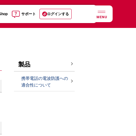
 Shop
サポート
ログインする
MENU
製品
携帯電話の電波防護への
適合性について