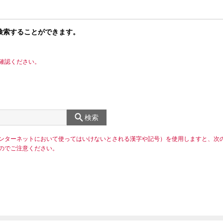
検索することができます。
確認ください。
検索
ンターネットにおいて使ってはいけないとされる漢字や記号）を使用しますと、次
のでご注意ください。