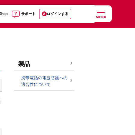
 Shop
サポート
ログインする
MENU
製品
携帯電話の電波防護への
適合性について
と