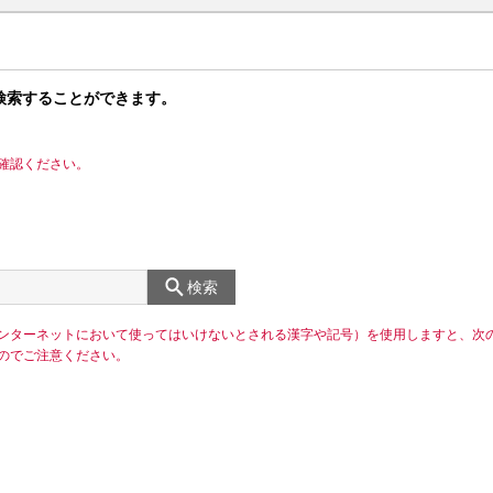
検索することができます。
確認ください。
検索
ンターネットにおいて使ってはいけないとされる漢字や記号）を使用しますと、次
のでご注意ください。