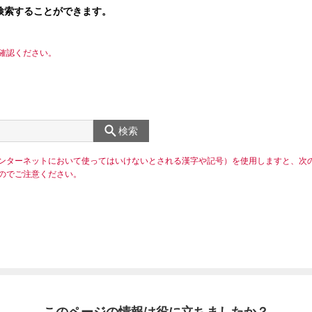
検索することができます。
確認ください。
検索
ンターネットにおいて使ってはいけないとされる漢字や記号）を使用しますと、次
のでご注意ください。