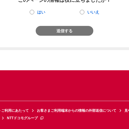
このページの情報は役に立ちましたか？
はい
いいえ
送信する
トご利用にあたって
お客さまご利用端末からの情報の外部送信について
見
NTTドコモグループ