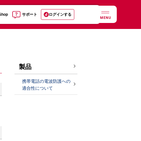
 Shop
サポート
ログインする
MENU
製品
携帯電話の電波防護への
適合性について