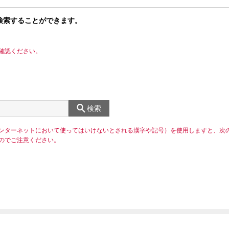
検索することができます。
確認ください。
検索
ンターネットにおいて使ってはいけないとされる漢字や記号）を使用しますと、次
のでご注意ください。