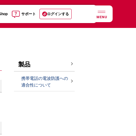
 Shop
サポート
ログインする
MENU
製品
携帯電話の電波防護への
適合性について