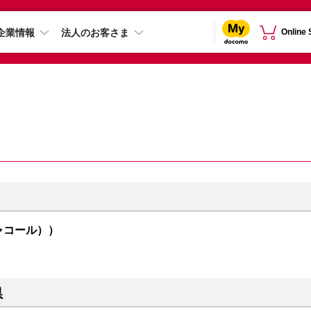
企業情報
法人のお客さま
Online
l（チャコール））
県