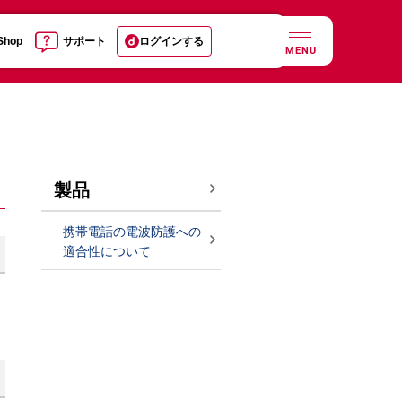
 Shop
サポート
ログインする
MENU
製品
携帯電話の電波防護への
適合性について