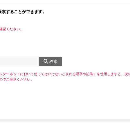
検索することができます。
確認ください。
検索
ンターネットにおいて使ってはいけないとされる漢字や記号）を使用しますと、次
のでご注意ください。