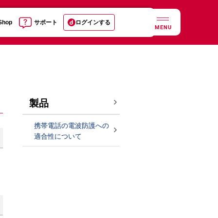
 Shop
サポート
ログインする
MENU
製品
携帯電話の電波防護への
適合性について