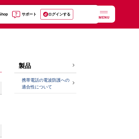
 Shop
サポート
ログインする
MENU
製品
携帯電話の電波防護への
適合性について