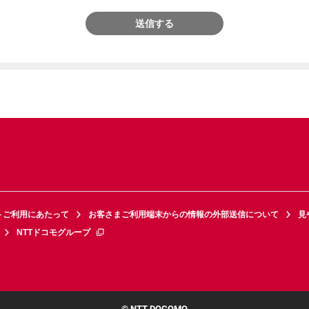
送信する
トご利用にあたって
お客さまご利用端末からの情報の外部送信について
見
NTTドコモグループ
© NTT DOCOMO