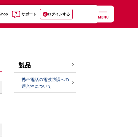
 Shop
サポート
ログインする
MENU
製品
携帯電話の電波防護への
適合性について