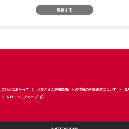
送信する
トご利用にあたって
お客さまご利用端末からの情報の外部送信について
見
NTTドコモグループ
© NTT DOCOMO