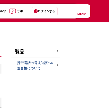
 Shop
サポート
ログインする
MENU
製品
携帯電話の電波防護への
適合性について