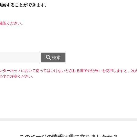
検索することができます。
確認ください。
検索
ンターネットにおいて使ってはいけないとされる漢字や記号）を使用しますと、次
のでご注意ください。