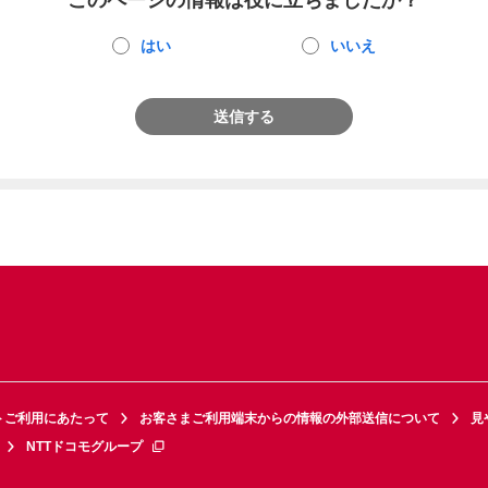
このページの情報は役に立ちましたか？
はい
いいえ
送信する
トご利用にあたって
お客さまご利用端末からの情報の外部送信について
見
NTTドコモグループ