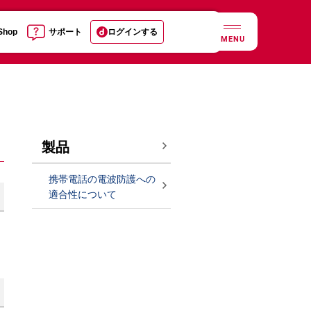
 Shop
サポート
ログインする
MENU
製品
携帯電話の電波防護への
適合性について