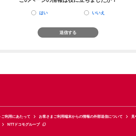
このページの情報は役に立ちましたか？
はい
いいえ
送信する
トご利用にあたって
お客さまご利用端末からの情報の外部送信について
見
NTTドコモグループ