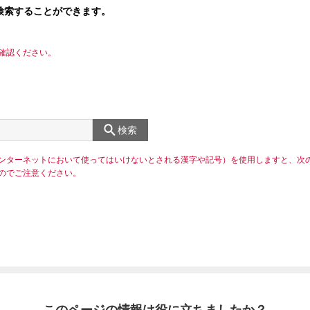
検索することができます。
確認ください。
検索
ンターネットにおいて使ってはいけないとされる漢字や記号）を使用しますと、次
のでご注意ください。