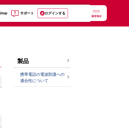
 Shop
サポート
ログインする
MENU
製品
携帯電話の電波防護への
適合性について