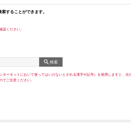
検索することができます。
確認ください。
検索
ンターネットにおいて使ってはいけないとされる漢字や記号）を使用しますと、次
のでご注意ください。