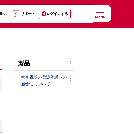
 Shop
サポート
ログインする
MENU
製品
携帯電話の電波防護への
適合性について