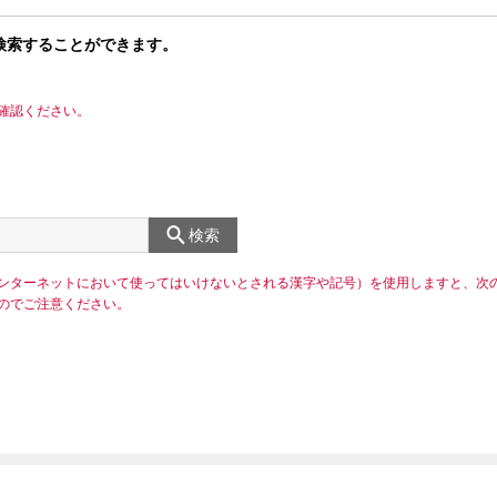
検索することができます。
確認ください。
検索
ンターネットにおいて使ってはいけないとされる漢字や記号）を使用しますと、次
のでご注意ください。