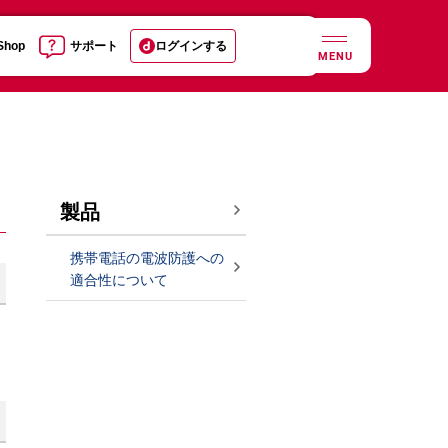
 Shop
サポート
ログインする
MENU
製品
携帯電話の電波防護への
適合性について