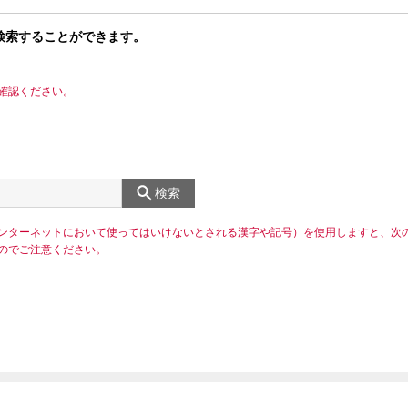
検索することができます。
確認ください。
検索
ンターネットにおいて使ってはいけないとされる漢字や記号）を使用しますと、次
のでご注意ください。