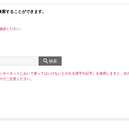
検索することができます。
確認ください。
検索
ンターネットにおいて使ってはいけないとされる漢字や記号）を使用しますと、次
のでご注意ください。