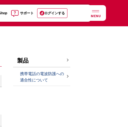
 Shop
サポート
ログインする
MENU
製品
携帯電話の電波防護への
適合性について