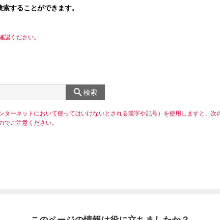
検索することができます。
確認ください。
検索
ンターネットにおいて使ってはいけないとされる漢字や記号）を使用しますと、次
のでご注意ください。