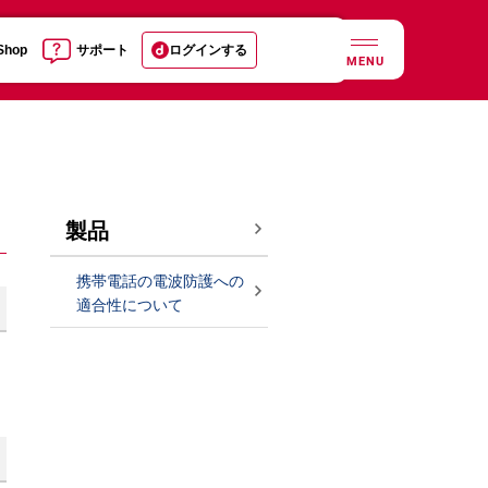
 Shop
サポート
ログインする
MENU
製品
携帯電話の電波防護への
適合性について