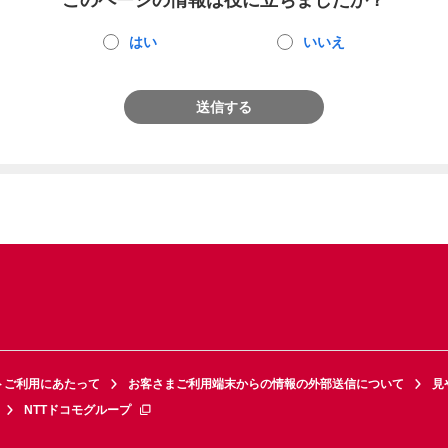
このページの情報は役に立ちましたか？
はい
いいえ
送信する
トご利用にあたって
お客さまご利用端末からの情報の外部送信について
見
NTTドコモグループ