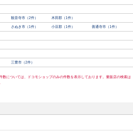
観音寺市（2件）
木田郡（1件）
さぬき市（1件）
小豆郡（1件）
善通寺市（1件）
）
三豊市（2件）
件数については、ドコモショップのみの件数を表示しております。量販店の検索は
。