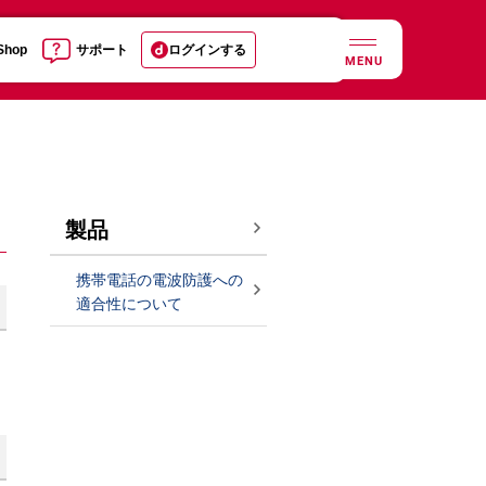
 Shop
サポート
ログインする
MENU
製品
携帯電話の電波防護への
適合性について