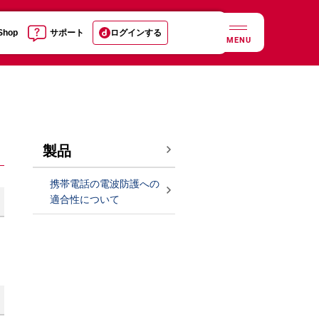
 Shop
サポート
ログインする
MENU
製品
携帯電話の電波防護への
適合性について