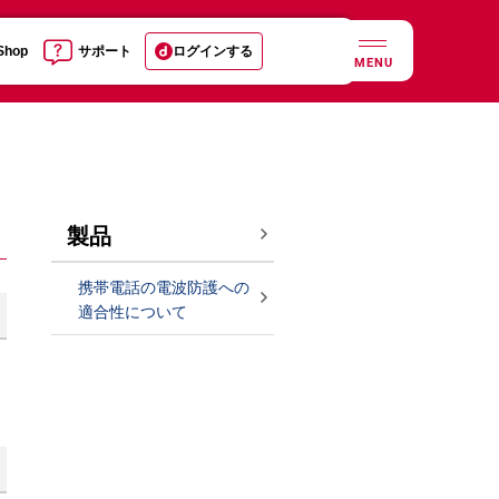
 Shop
サポート
ログインする
MENU
製品
携帯電話の電波防護への
適合性について