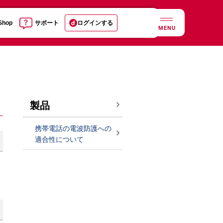
 Shop
サポート
ログインする
MENU
製品
携帯電話の電波防護への
適合性について