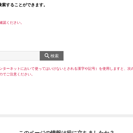
検索することができます。
確認ください。
検索
ンターネットにおいて使ってはいけないとされる漢字や記号）を使用しますと、次
のでご注意ください。