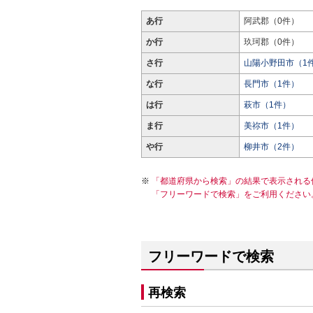
あ行
阿武郡（0件）
か行
玖珂郡（0件）
さ行
山陽小野田市（1
な行
長門市（1件）
は行
萩市（1件）
ま行
美祢市（1件）
や行
柳井市（2件）
「都道府県から検索」の結果で表示される
「フリーワードで検索」をご利用ください
フリーワードで検索
再検索