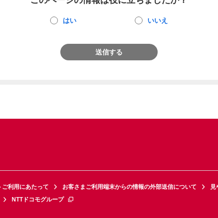
このページの情報は役に立ちましたか？
はい
いいえ
送信する
トご利用にあたって
お客さまご利用端末からの情報の外部送信について
見
NTTドコモグループ