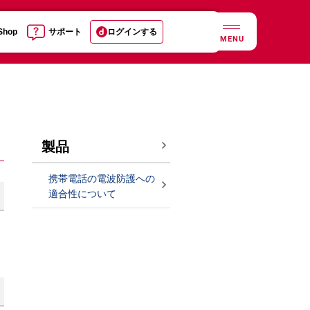
 Shop
サポート
ログインする
MENU
製品
携帯電話の電波防護への
適合性について