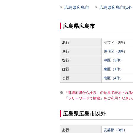
広島県広島市
広島県広島市以外
広島県広島市
あ行
安芸区（0件）
さ行
佐伯区（3件）
な行
中区（3件）
は行
東区（1件）
ま行
南区（4件）
「都道府県から検索」の結果で表示される
「フリーワードで検索」をご利用ください
広島県広島市以外
あ行
安芸郡（3件）