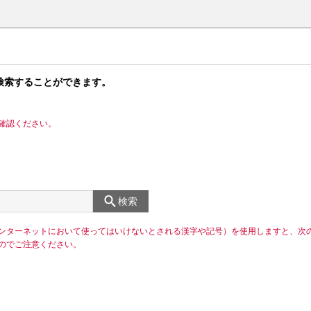
検索することができます。
確認ください。
検索
ンターネットにおいて使ってはいけないとされる漢字や記号）を使用しますと、次
のでご注意ください。