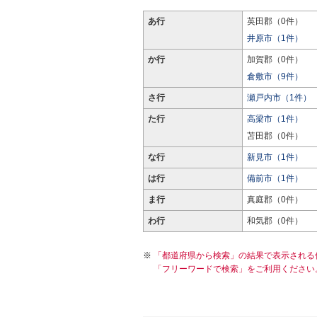
あ行
英田郡（0件）
井原市（1件）
か行
加賀郡（0件）
倉敷市（9件）
さ行
瀬戸内市（1件）
た行
高梁市（1件）
苫田郡（0件）
な行
新見市（1件）
は行
備前市（1件）
ま行
真庭郡（0件）
わ行
和気郡（0件）
「都道府県から検索」の結果で表示される
「フリーワードで検索」をご利用ください