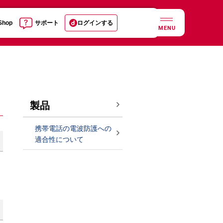
 Shop
サポート
ログインする
MENU
製品
携帯電話の電波防護への
適合性について