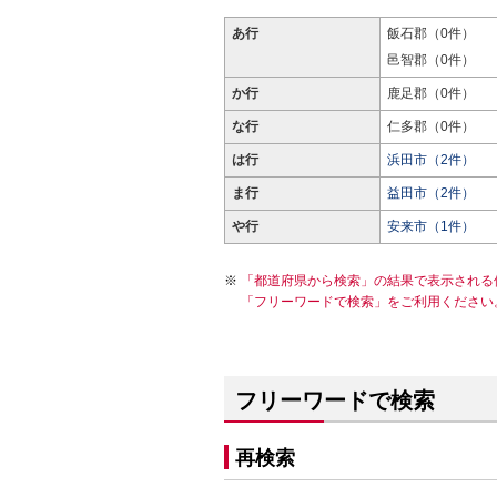
あ行
飯石郡（0件）
邑智郡（0件）
か行
鹿足郡（0件）
な行
仁多郡（0件）
は行
浜田市（2件）
ま行
益田市（2件）
や行
安来市（1件）
「都道府県から検索」の結果で表示される
「フリーワードで検索」をご利用ください
フリーワードで検索
再検索