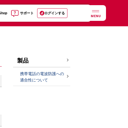
 Shop
サポート
ログインする
MENU
製品
携帯電話の電波防護への
適合性について