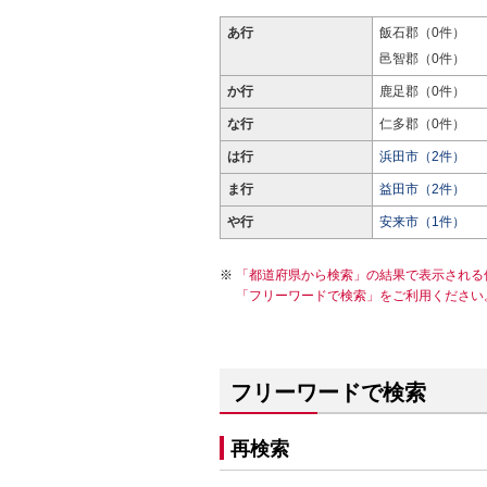
あ行
飯石郡（0件）
邑智郡（0件）
か行
鹿足郡（0件）
な行
仁多郡（0件）
は行
浜田市（2件）
ま行
益田市（2件）
や行
安来市（1件）
「都道府県から検索」の結果で表示される
「フリーワードで検索」をご利用ください
フリーワードで検索
再検索