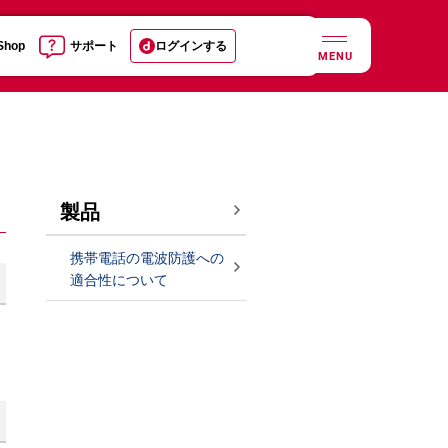
 Shop
サポート
ログインする
MENU
製品
携帯電話の電波防護への
適合性について