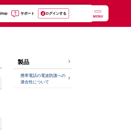
 Shop
サポート
ログインする
MENU
製品
携帯電話の電波防護への
適合性について