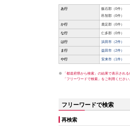
あ行
飯石郡（0件）
邑智郡（0件）
か行
鹿足郡（0件）
な行
仁多郡（0件）
は行
浜田市（2件）
ま行
益田市（2件）
や行
安来市（1件）
「都道府県から検索」の結果で表示される
「フリーワードで検索」をご利用ください
フリーワードで検索
再検索