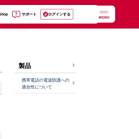
 Shop
サポート
ログインする
MENU
製品
携帯電話の電波防護への
適合性について