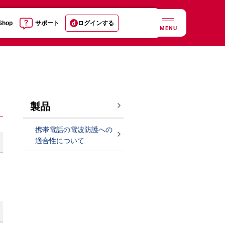
 Shop
サポート
ログインする
MENU
製品
携帯電話の電波防護への
適合性について