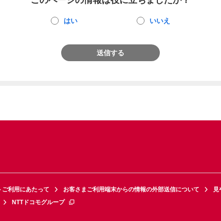
このページの情報は役に立ちましたか？
はい
いいえ
送信する
トご利用にあたって
お客さまご利用端末からの情報の外部送信について
見
NTTドコモグループ