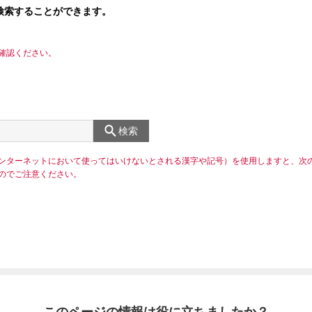
検索することができます。
確認ください。
検索
ンターネットにおいて使ってはいけないとされる漢字や記号）を使用しますと、次
のでご注意ください。