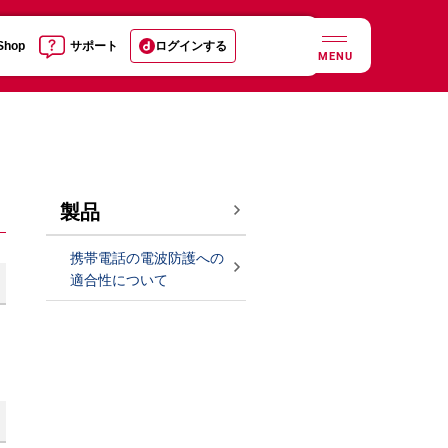
 Shop
サポート
ログインする
MENU
製品
携帯電話の電波防護への
適合性について