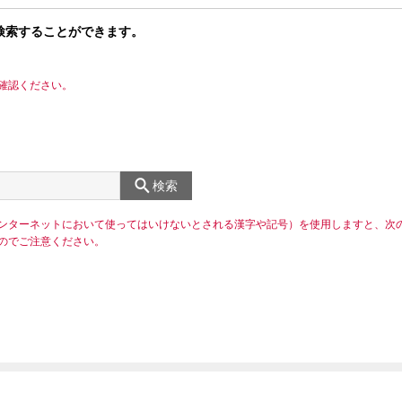
検索することができます。
確認ください。
検索
ンターネットにおいて使ってはいけないとされる漢字や記号）を使用しますと、次
のでご注意ください。