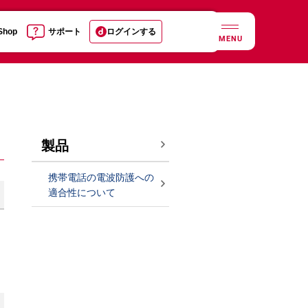
 Shop
サポート
ログインする
MENU
製品
携帯電話の電波防護への
適合性について