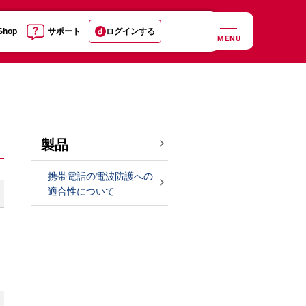
 Shop
サポート
ログインする
MENU
製品
携帯電話の電波防護への
適合性について