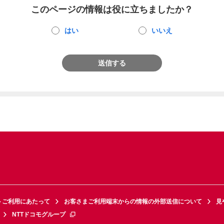
このページの情報は役に立ちましたか？
はい
いいえ
送信する
トご利用にあたって
お客さまご利用端末からの情報の外部送信について
見
NTTドコモグループ