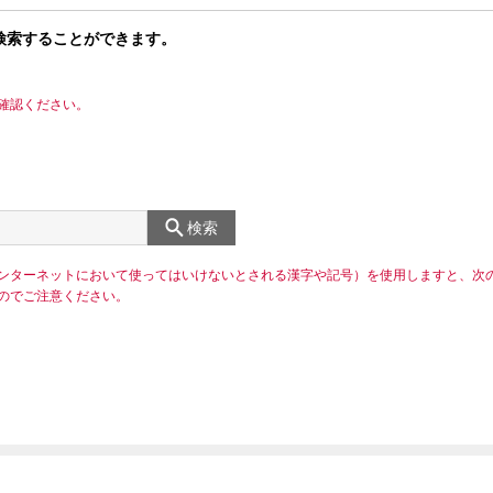
検索することができます。
確認ください。
検索
ンターネットにおいて使ってはいけないとされる漢字や記号）を使用しますと、次
のでご注意ください。