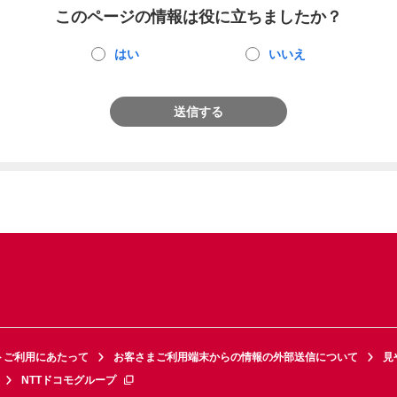
このページの情報は役に立ちましたか？
はい
いいえ
送信する
トご利用にあたって
お客さまご利用端末からの情報の外部送信について
見
NTTドコモグループ