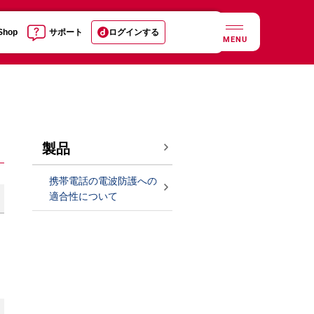
 Shop
サポート
ログインする
MENU
製品
携帯電話の電波防護への
適合性について