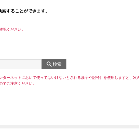
検索することができます。
確認ください。
検索
ンターネットにおいて使ってはいけないとされる漢字や記号）を使用しますと、次
のでご注意ください。