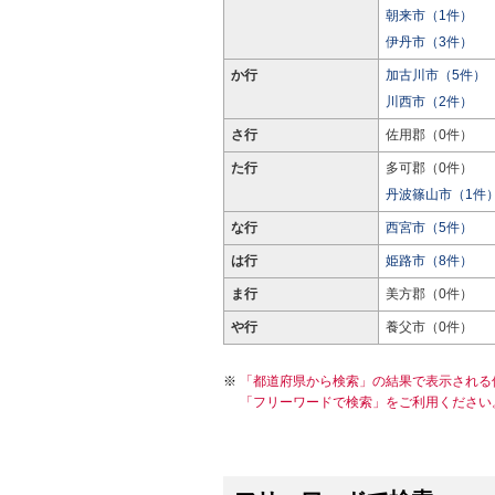
朝来市（1件）
伊丹市（3件）
か行
加古川市（5件）
川西市（2件）
さ行
佐用郡（0件）
た行
多可郡（0件）
丹波篠山市（1件
な行
西宮市（5件）
は行
姫路市（8件）
ま行
美方郡（0件）
や行
養父市（0件）
「都道府県から検索」の結果で表示される
「フリーワードで検索」をご利用ください