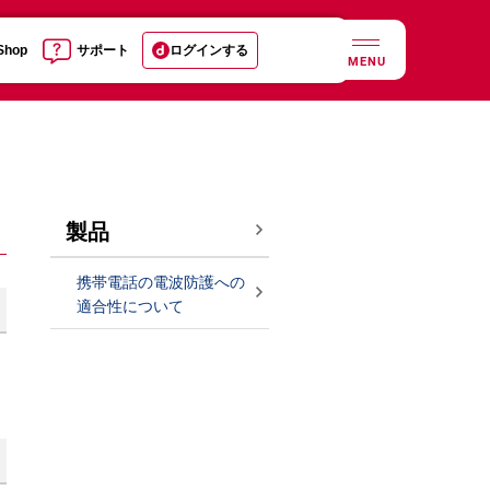
 Shop
サポート
ログインする
MENU
製品
携帯電話の電波防護への
適合性について