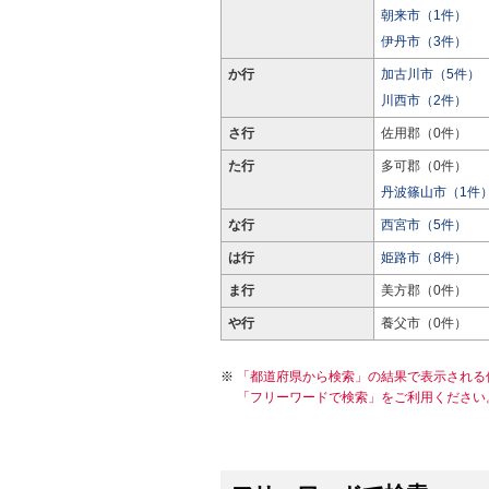
朝来市（1件）
伊丹市（3件）
か行
加古川市（5件）
川西市（2件）
さ行
佐用郡（0件）
た行
多可郡（0件）
丹波篠山市（1件
な行
西宮市（5件）
は行
姫路市（8件）
ま行
美方郡（0件）
や行
養父市（0件）
「都道府県から検索」の結果で表示される
「フリーワードで検索」をご利用ください