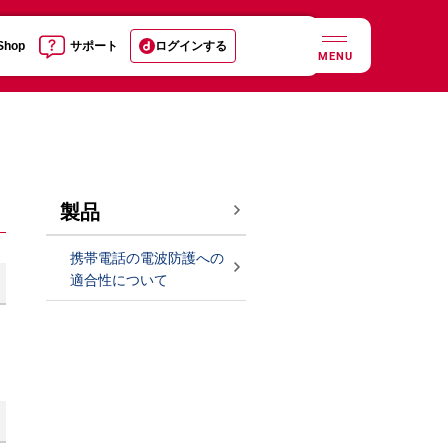
 Shop
サポート
ログインする
MENU
製品
携帯電話の電波防護への
適合性について