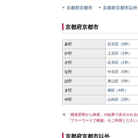
京都府京都市
京都府京都市以外
京都府京都市
あ行
右京区（3件）
か行
上京区（1件）
さ行
左京区（1件）
な行
中京区（0件）
は行
東山区（0件）
ま行
南区（4件）
や行
山科区（2件）
「都道府県から検索」の結果で表示される
「フリーワードで検索」をご利用ください
京都府京都市以外