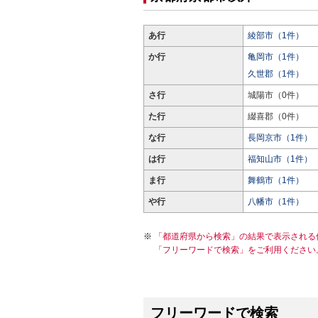
あ行
綾部市（1件）
か行
亀岡市（1件）
久世郡（1件）
さ行
城陽市（0件）
た行
綴喜郡（0件）
な行
長岡京市（1件）
は行
福知山市（1件）
ま行
舞鶴市（1件）
や行
八幡市（1件）
「都道府県から検索」の結果で表示される
「フリーワードで検索」をご利用ください
フリーワードで検索