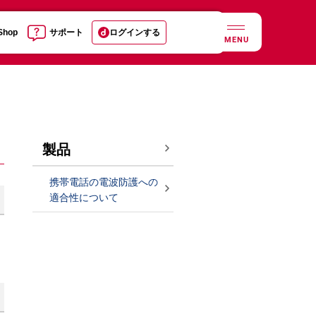
 Shop
サポート
ログインする
MENU
製品
携帯電話の電波防護への
適合性について