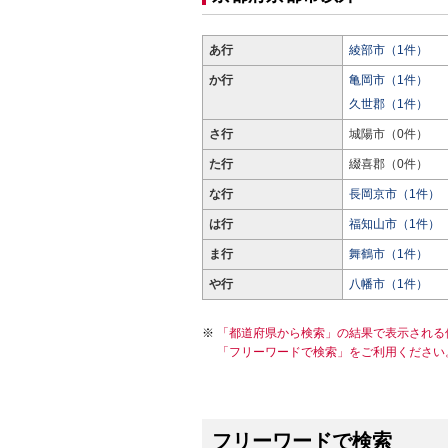
あ行
綾部市（1件）
か行
亀岡市（1件）
久世郡（1件）
さ行
城陽市（0件）
た行
綴喜郡（0件）
な行
長岡京市（1件）
は行
福知山市（1件）
ま行
舞鶴市（1件）
や行
八幡市（1件）
「都道府県から検索」の結果で表示される
「フリーワードで検索」をご利用ください
フリーワードで検索