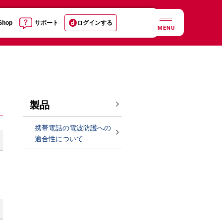
 Shop
サポート
ログインする
MENU
製品
携帯電話の電波防護への
適合性について