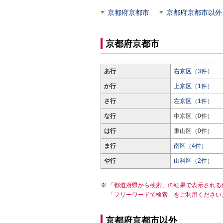
京都府京都市
京都府京都市以外
京都府京都市
あ行
右京区（3件）
か行
上京区（1件）
さ行
左京区（1件）
な行
中京区（0件）
は行
東山区（0件）
ま行
南区（4件）
や行
山科区（2件）
「都道府県から検索」の結果で表示される
「フリーワードで検索」をご利用ください
京都府京都市以外