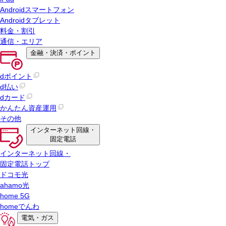
Androidスマートフォン
Androidタブレット
料金・割引
通信・エリア
金融・決済・ポイント
dポイント
d払い
dカード
かんたん資産運用
その他
インターネット回線・
固定電話
インターネット回線・
固定電話トップ
ドコモ光
ahamo光
home 5G
homeでんわ
電気・ガス