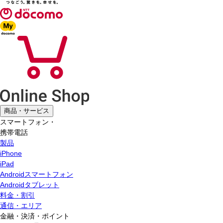
商品・サービス
スマートフォン・
携帯電話
製品
iPhone
iPad
Androidスマートフォン
Androidタブレット
料金・割引
通信・エリア
金融・決済・ポイント