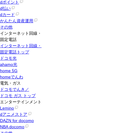
dポイント
d払い
dカード
かんたん資産運用
その他
インターネット回線・
固定電話
インターネット回線・
固定電話トップ
ドコモ光
ahamo光
home 5G
homeでんわ
電気・ガス
ドコモでんき／
ドコモ ガス トップ
エンターテインメント
Lemino
dアニメストア
DAZN for docomo
NBA docomo
その他