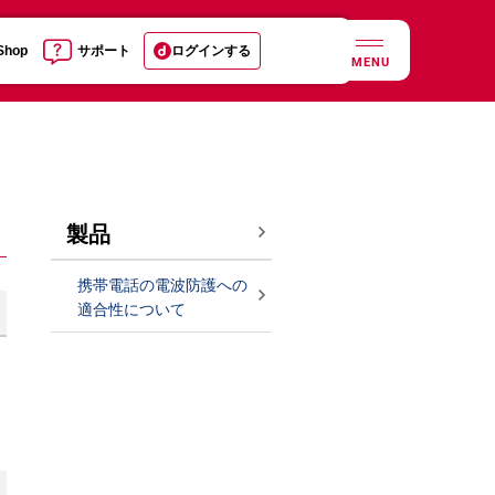
 Shop
サポート
ログインする
MENU
製品
携帯電話の電波防護への
適合性について