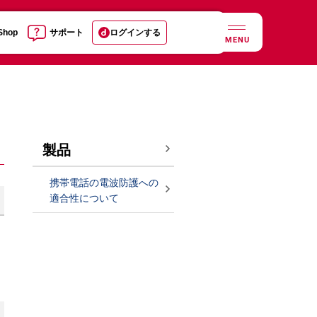
 Shop
サポート
ログインする
MENU
製品
携帯電話の電波防護への
適合性について