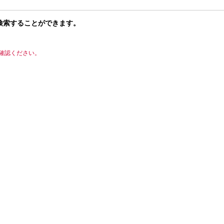
検索することができます。
確認ください。
検索
ンターネットにおいて使ってはいけないとされる漢字や記号）を使用しますと、次
のでご注意ください。