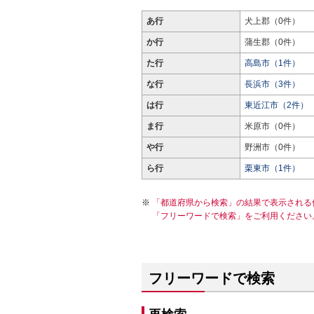
あ行
犬上郡（0件）
か行
蒲生郡（0件）
た行
高島市（1件）
な行
長浜市（3件）
は行
東近江市（2件）
ま行
米原市（0件）
や行
野洲市（0件）
ら行
栗東市（1件）
「都道府県から検索」の結果で表示される
「フリーワードで検索」をご利用ください
フリーワードで検索