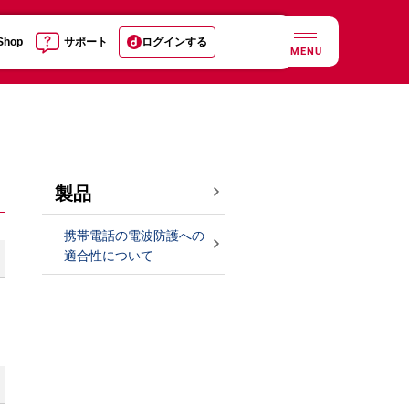
 Shop
サポート
ログインする
MENU
製品
携帯電話の電波防護への
適合性について