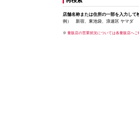
再検索
店舗名称または住所の一部を入力して
例） 新宿、東池袋、浪速区 ヤマダ
量販店の営業状況については各量販店へご
店舗区分を指定
ドコモショップ
量販店など
入力の際に「環境依存文字」（一般的にイ
画面で文字化けが発生する場合があります