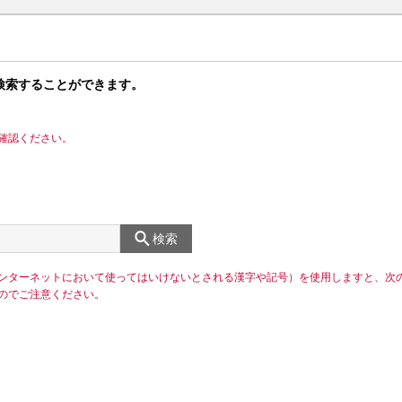
検索することができます。
確認ください。
検索
ンターネットにおいて使ってはいけないとされる漢字や記号）を使用しますと、次
のでご注意ください。