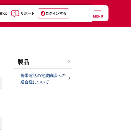
 Shop
サポート
ログインする
MENU
製品
携帯電話の電波防護への
適合性について