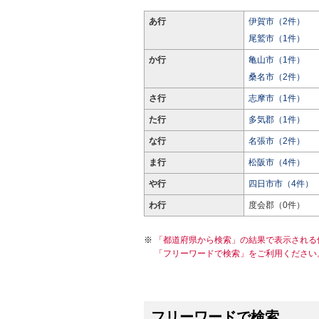
あ行
伊賀市（2件）
尾鷲市（1件）
か行
亀山市（1件）
桑名市（2件）
さ行
志摩市（1件）
た行
多気郡（1件）
な行
名張市（2件）
ま行
松阪市（4件）
や行
四日市市（4件）
わ行
度会郡（0件）
「都道府県から検索」の結果で表示される
「フリーワードで検索」をご利用ください
フリーワードで検索