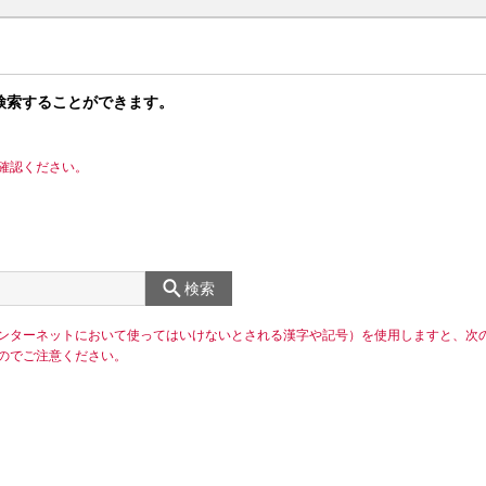
検索することができます。
確認ください。
検索
ンターネットにおいて使ってはいけないとされる漢字や記号）を使用しますと、次
のでご注意ください。