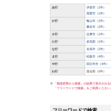
あ行
伊賀市（2件）
尾鷲市（1件）
か行
亀山市（1件）
桑名市（2件）
さ行
志摩市（1件）
た行
多気郡（1件）
な行
名張市（2件）
ま行
松阪市（4件）
や行
四日市市（4件）
わ行
度会郡（0件）
「都道府県から検索」の結果で表示される
「フリーワードで検索」をご利用ください
フリーワードで検索