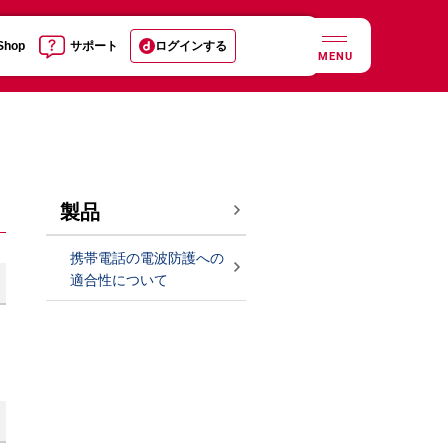
 Shop
サポート
ログインする
MENU
製品
携帯電話の電波防護への
適合性について